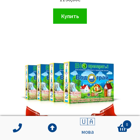
из 5
Купить
🇺🇦
0
мова