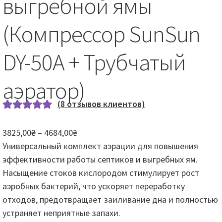
выгребной ямы
(Компрессор SunSun
DY-50А + Трубчатый
аэратор)
(
8
отзывов клиентов)
Рейтинг
8
Диапазон
3825,00
₴
–
4684,00
₴
5.00
из 5 на
цен:
Универсальный комплект аэрации для повышения
основе
3825,00₴
эффективности работы септиков и выгребных ям.
опроса
–
Насыщение стоков кислородом стимулирует рост
пользовател
4684,00₴
аэробных бактерий, что ускоряет переработку
ей
отходов, предотвращает заиливание дна и полностью
устраняет неприятные запахи.