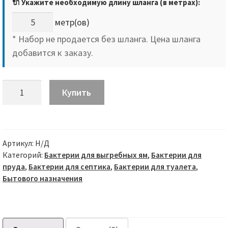
🔌 Укажите необходимую длину шланга (в метрах):
метр(ов)
* Набор не продается без шланга. Цена шланга
добавится к заказу.
Количество
Купить
товара
Готовый
комплект
для
Артикул:
Н/Д
аэрации
Категорий:
Бактерии для выгребных ям
,
Бактерии для
пруда
,
Бактерии для септика
,
Бактерии для туалета
,
септика
Бытового назначения
и
выгребной
ямы
(Компрессор