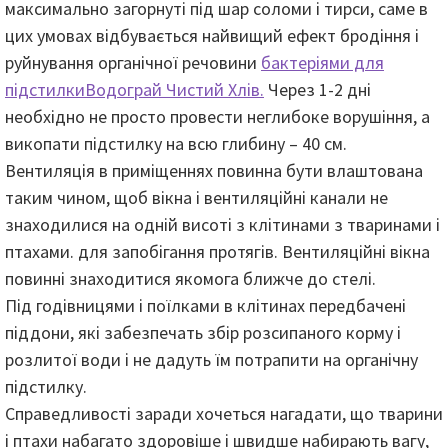
максимально загорнуті під шар соломи і тирси, саме в
цих умовах відбувається найвищий ефект бродіння і
руйнування органічної речовини
бактеріями для
підстилки
Водограй Чистий Хлів.
Через 1-2 дні
необхідно не просто провести неглибоке ворушіння, а
викопати підстилку на всю глибину – 40 см.
Вентиляція в приміщеннях повинна бути влаштована
таким чином, щоб вікна і вентиляційні канали не
знаходилися на одній висоті з клітинами з тваринами і
птахами. для запобігання протягів. Вентиляційні вікна
повинні знаходитися якомога ближче до стелі.
Під годівницями і поїлками в клітинах передбачені
піддони, які забезпечать збір розсипаного корму і
розлитої води і не дадуть їм потрапити на органічну
підстилку.
Справедливості заради хочеться нагадати, що тварини
і птахи набагато здоровіше і швидше набирають вагу,