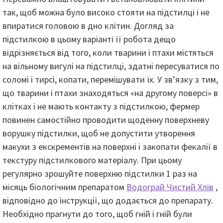
так, щоб можна було високо стояти на підстилці і не
впиратися головою в дно клітин. Догляд за
підстилкою в цьому варіанті її робота дещо
відрізняється від того, коли тварини і птахи містяться
на вільному вигулі на підстилці, здатні пересуватися по
соломі і тирсі, копати, перемішувати їх. У зв’язку з тим,
що тварини і птахи знаходяться «на другому поверсі» в
клітках і не мають контакту з підстилкою, фермер
повинен самостійно проводити щоденну поверхневу
ворушку підстилки, щоб не допустити утворення
макухи з екскрементів на поверхні і закопати фекалії в
текстуру підстилкового матеріалу. При цьому
регулярно зрошуйте поверхню підстилки 1 раз на
місяць біологічним препаратом
Водограй Чистий Хлів
,
відповідно до інструкції, що додається до препарату.
Необхідно прагнути до того, щоб гній і гній були