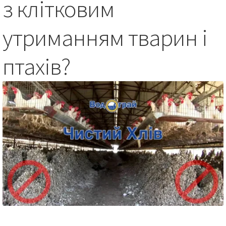
з клітковим
утриманням тварин і
птахів?