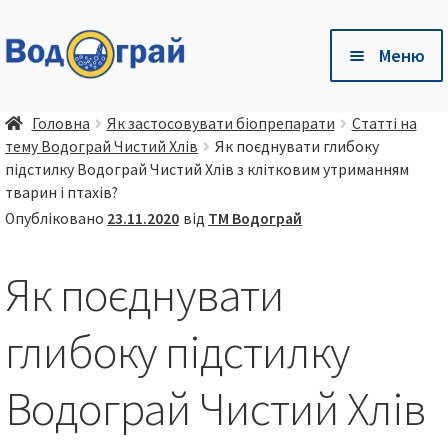
Перейти
Перейти
Меню
до
до
навігації
контенту
Розг
🛒 Магазин
Головна
Як застосовувати біопрепарати
Статті на
вкла
тему Водограй Чистий Хлів
Як поєднувати глибоку
мен
Розг
🐷 Глибока підстилка Чистий Хлів
підстилку Водограй Чистий Хлів з клітковим утриманням
вкла
тварин і птахів?
мен
Опубліковано
23.11.2020
від
ТМ Водограй
Розг
Є питання❓ – Готові відповіді тут❗
вкла
Як поєднувати
мен
Розг
🤝 Співпраця
вкла
глибоку підстилку
мен
📦 💳 Доставка та оплата
Водограй Чистий Хлів
🏢 Про компанію