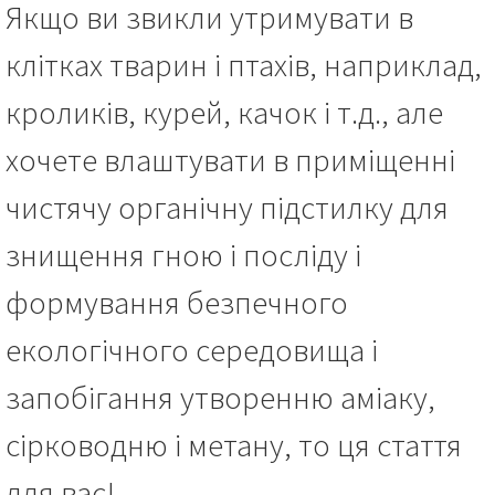
Якщо ви звикли утримувати в
клітках тварин і птахів, наприклад,
кроликів, курей, качок і т.д., але
хочете влаштувати в приміщенні
чистячу органічну підстилку для
знищення гною і посліду і
формування безпечного
екологічного середовища і
запобігання утворенню аміаку,
сірководню і метану, то ця стаття
для вас!