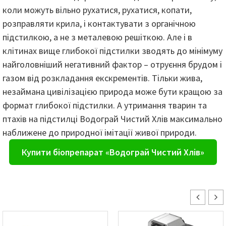
коли можуть вільно рухатися, рухатися, копати,
розправляти крила, і контактувати з органічною
підстилкою, а не з металевою решіткою. Але і в
клітинах вище глибокої підстилки зводять до мінімуму
найголовніший негативний фактор – отруєння брудом і
газом від розкладання екскрементів. Тільки жива,
незаймана цивілізацією природа може бути кращою за
формат глибокої підстилки. А утримання тварин та
птахів на підстилці Водограй Чистий Хлів максимально
наближене до природної імітації живої природи.
Купити біопрепарат «Водограй Чистий Хлів»