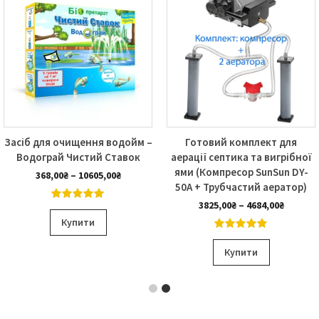
Засіб для очищення водойм –
Готовий комплект для
Водограй Чистий Ставок
аерації септика та вигрібної
ями (Компресор SunSun DY-
Діапазон
368,00
₴
–
10605,00
₴
50А + Трубчастий аератор)
цін:
від
н
Діапаз
3825,00
₴
–
4684,00
₴
4.99
out of
Цей
368,00₴
цін:
5
Купити
до
товар
від
5.00
out of
Цей
10605,00₴
3825,00
має
5
Купити
до
товар
кілька
4684,00
має
варіантів.
кілька
Параметри