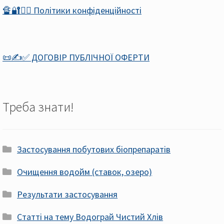
🔏🔐🕵️‍♂️ Політики конфіденційності
📜✍️✅ ДОГОВІР ПУБЛІЧНОЇ ОФЕРТИ
Треба знати!
Застосування побутових біопрепаратів
Очищення водойм (ставок, озеро)
Результати застосування
Статті на тему Водограй Чистий Хлів