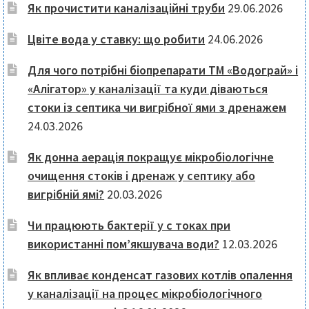
Як прочистити каналізаційні труби
29.06.2026
Цвіте вода у ставку: що робити
24.06.2026
Для чого потрібні біопрепарати ТМ «Водограй» і
«Алігатор» у каналізації та куди діваються
стоки із септика чи вигрібної ями з дренажем
24.03.2026
Як донна аерація покращує мікробіологічне
очищення стоків і дренаж у септику або
вигрібній ямі?
20.03.2026
Чи працюють бактерії у с токах при
використанні пом’якшувача води?
12.03.2026
Як впливає конденсат газових котлів опалення
у каналізації на процес мікробіологічного