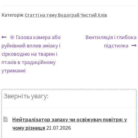
варіантів
можна
и
Парамет
вибрати
Категорія:
Статті на тему Водограй Чистий Хлів
можна
на
вибрати
сторінці
на
Попередні
Наступні
товару
☣️ Газова камера або
Вентиляція і глибока
сторінці
записи:
записи:
руйнівний вплив аміаку і
підстилка
Навігація
товару
сірководню на тварин і
записів
птахів в традиційному
утриманні
Зверніть увагу:
Нейтралізатор запаху чи освіжувач повітря: у
чому різниця
21.07.2026