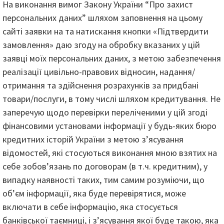
На виконання вимог Закону України “Про захист
персональних даних” шляхом заповнення на цьому
сайті заявки на та натискання кнопки «Підтвердити
замовлення» даю згоду на обробку вказаних у цій
заявці моїх персональних даних, з метою забезпечення
реалізації цивільно-правових відносин, надання/
отримання та здійснення розрахунків за придбані
товари/послуги, в тому числі шляхом кредитування. Не
заперечую щодо перевірки переліченими у цій згоді
фінансовими установами інформації у будь-яких бюро
кредитних історій України з метою з’ясування
відомостей, які стосуються виконання мною взятих на
себе зобов’язань по договорам (в т.ч. кредитним), у
випадку наявності таких, тим самим розуміючи, що
об’єм інформації, яка буде перевірятися, може
включати в себе інформацію, яка стосується
банківської таємниці, і з’ясування якої буде такою, яка