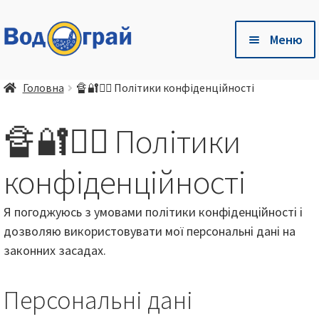
Перейти
Перейти
Меню
до
до
навігації
контенту
Розг
🛒 Магазин
Головна
🔏🔐🕵️‍♂️ Політики конфіденційності
вкла
мен
Розг
🐷 Глибока підстилка Чистий Хлів
🔏🔐🕵️‍♂️ Політики
вкла
мен
Розг
Є питання❓ – Готові відповіді тут❗
конфіденційності
вкла
мен
Розг
🤝 Співпраця
Я погоджуюсь з умовами політики конфіденційності і
вкла
дозволяю використовувати мої персональні дані на
мен
📦 💳 Доставка та оплата
законних засадах.
🏢 Про компанію
Персональні дані