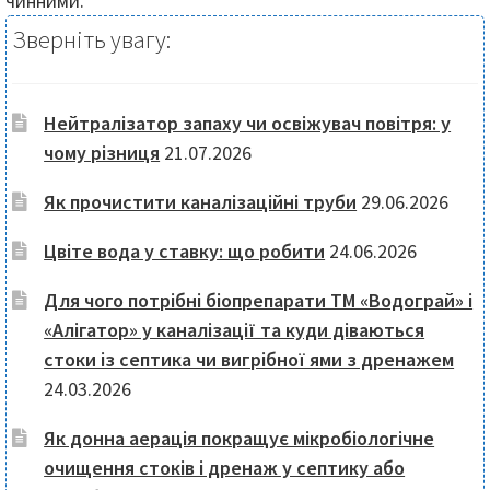
чинними.
Зверніть увагу:
Нейтралізатор запаху чи освіжувач повітря: у
чому різниця
21.07.2026
Як прочистити каналізаційні труби
29.06.2026
Цвіте вода у ставку: що робити
24.06.2026
Для чого потрібні біопрепарати ТМ «Водограй» і
«Алігатор» у каналізації та куди діваються
стоки із септика чи вигрібної ями з дренажем
24.03.2026
Як донна аерація покращує мікробіологічне
очищення стоків і дренаж у септику або