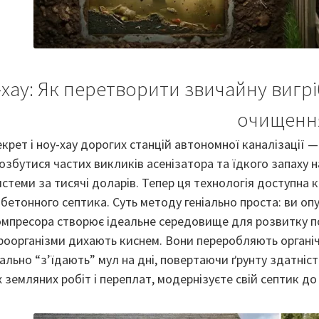
хау: Як перетворити звичайну вигрі
очищенн
крет і ноу-хау дорогих станцій автономної каналізації 
збутися частих викликів асенізатора та їдкого запаху н
истеми за тисячі доларів. Тепер ця технологія доступна
бетонного септика. Суть методу геніально проста: ви опу
компресора створює ідеальне середовище для розвитку п
роорганізми дихають киснем. Вони переробляють органіч
вально “з’їдають” мул на дні, повертаючи ґрунту здатніс
земляних робіт і переплат, модернізуєте свій септик до р