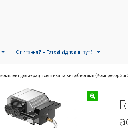
Є питання❓ – Готові відповіді тут❗
комплект для аерації септика та вигрібної ями (Компресор Sun
Г
🔍
а