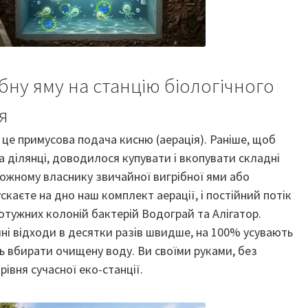
бну яму на станцію біологічного
я
— це примусова подача кисню (аерація). Раніше, щоб
а ділянці, доводилося купувати і вкопувати складні
 кожному власнику звичайної вигрібної ями або
скаєте на дно наш комплект аерації, і постійний потік
отужних колоній бактерій Водограй та Алігатор.
ні відходи в десятки разів швидше, на 100% усувають
ть вбирати очищену воду. Ви своїми руками, без
івня сучасної еко-станції.