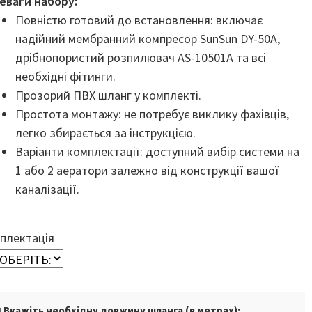
еваги набору:
Повністю готовий до встановлення: включає
надійний мембранний компресор SunSun DY-50А,
дрібнопористий розпилювач AS-10501A та всі
необхідні фітинги.
Прозорий ПВХ шланг у комплекті.
Простота монтажу: не потребує виклику фахівців,
легко збирається за інструкцією.
Варіанти комплектації: доступний вибір системи на
1 або 2 аератори залежно від конструкції вашої
каналізації.
плектація
 Вкажіть необхідну довжину шланга (в метрах):