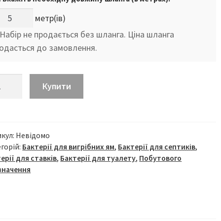
метр(ів)
 Набір не продається без шланга. Ціна шланга
одасться до замовлення.
овий
Купити
плект
ції
тика
икул:
Невідомо
горій:
Бактерії для вигрібних ям
,
Бактерії для септиків
,
ерії для ставків
,
Бактерії для туалету
,
Побутового
ібної
значення
мпресор
Sun