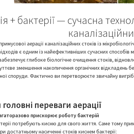
ія + бактерії — сучасна техн
каналізаційни
римусової аерації каналізаційних стоків із мікробіоло
відходів є одним із найефективніших сучасних способів м
забезпечує глибоке біологічне очищення стоків, відновл
суттєве зменшення накопичення органічних відкладень б
ної споруди. Фактично ви перетворюєте звичайну вигріб
 головні переваги аерації
багаторазово прискорює роботу бактерій
терії потребують кисню для свого життя. Саме тому при
ри достатньому насиченні стоків киснем бактерії: