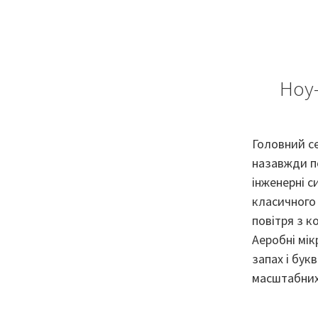
Ноу-
Головний се
назавжди по
інженерні с
класичного 
повітря з 
Аеробні мік
запах і бук
масштабних 