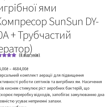
игрібної ями
Компресор SunSun DY-
0А + Трубчастий
ератор)
(
8
відгуків)
тинг
Діапазон
5,00
₴
–
4684,00
₴
0
з 5 на
цін:
версальний комплект аерації для підвищення
ові
від
ктивності роботи септиків та вигрібних ям. Насичення
тування
3825,00₴
ків киснем стимулює ріст аеробних бактерій, що
упців
до
скорює переробку відходів, запобігає замулюванню дна
4684,00₴
повністю усуває неприємні запахи.