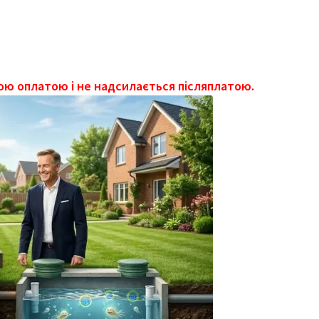
бчастий
атор)
кість
ою оплатою і не надсилається післяплатою.