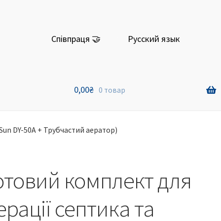
Співпраця 🤝
Русский язык
0,00
₴
0 товар
Sun DY-50А + Трубчастий аератор)
отовий комплект для
ерації септика та