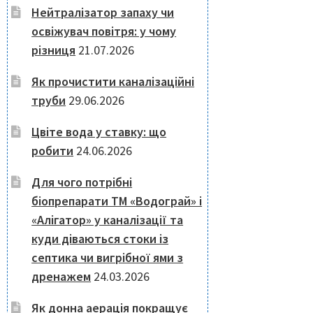
Нейтралізатор запаху чи
освіжувач повітря: у чому
різниця
21.07.2026
Як прочистити каналізаційні
труби
29.06.2026
Цвіте вода у ставку: що
робити
24.06.2026
Для чого потрібні
біопрепарати ТМ «Водограй» і
«Алігатор» у каналізації та
куди діваються стоки із
септика чи вигрібної ями з
дренажем
24.03.2026
Як донна аерація покращує