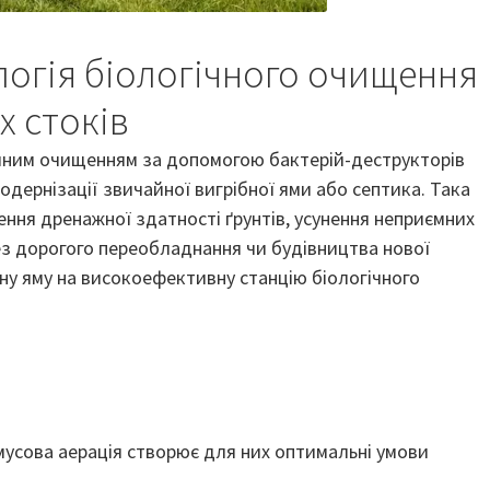
ологія біологічного очищення
х стоків
гічним очищенням за допомогою бактерій-деструкторів
одернізації звичайної вигрібної ями або септика. Така
ення дренажної здатності ґрунтів, усунення неприємних
ез дорогого переобладнання чи будівництва нової
ну яму на високоефективну станцію біологічного
мусова аерація створює для них оптимальні умови