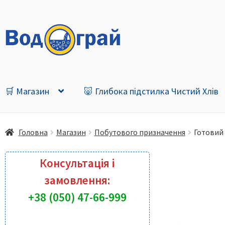
Перейти
Перейти
до
до
навігації
контенту
🛒 Магазин
🐷 Глибока підстилка Чистий Хлів
Головна
Магазин
Побутового призначення
Готовий 
Консультація і
замовлення:
+38 (050) 47-66-999