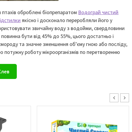
ом птахів оброблені біопрепаратом
Водограй чистий
підстилки
якісно і досконало переробляли його у
користовувати звичайну воду з водойми, свердловини
 повинна бути від 45% до 55%, цього достатньо і
смороду та значне зменшення об’єму гною або посліду,
ро потужну роботу мікроорганізмів по перетворенню
Хлев