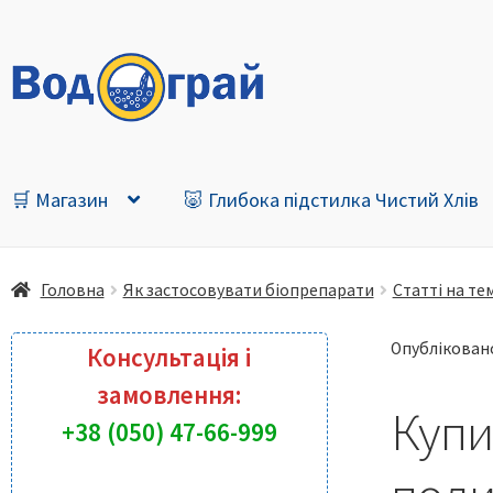
Перейти
Перейти
до
до
навігації
контенту
🛒 Магазин
🐷 Глибока підстилка Чистий Хлів
Головна
Як застосовувати біопрепарати
Статті на те
Опублікова
Консультація і
замовлення:
Купи
+38 (050) 47-66-999