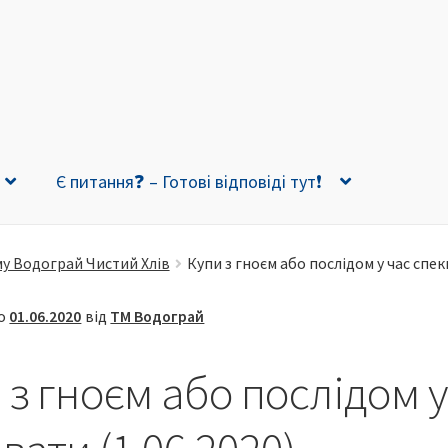
Є питання❓ – Готові відповіді тут❗
му Водограй Чистий Хлів
Купи з гноєм або послідом у час спек
но
01.06.2020
від
ТМ Водограй
 з гноєм або послідом у