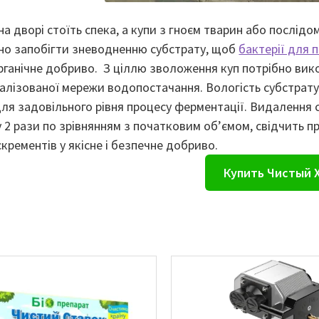
 на дворі стоїть спека, а купи з гноєм тварин або послід
бно запобігти зневодненню субстрату, щоб
бактерії для 
рганічне добриво. З ціллю зволоження куп потрібно ви
алізованої мережи водопостачання. Вологість субстрату
ля задовільного рівня процесу ферментації. Видалення 
 2 рази по зрівнянням з початковим об’ємом, свідчить п
крементів у якісне і безпечне добриво.
Купить Чистый 