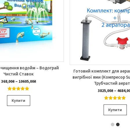
 очищення водойм – Водограй
Готовий комплект для аерац
Чистий Ставок
вигрібної ями (Компресор S
Діапазон
368,00
₴
–
10605,00
₴
Трубчастий аерат
цін:
3825,00
₴
–
4684,0
від
4.99
out of
Цей
368,00₴
5
Купити
до
товар
5.00
out of
Ц
10605,00₴
5
Купити
має
т
кілька
м
варіантів.
к