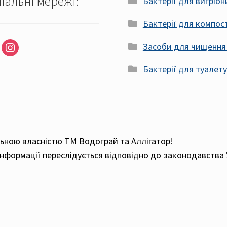
іальні мережі:
Бактерії для вигрібн
Бактерії для компос
be
instagram
Засоби для чищення
Бактерії для туалету
льною власністю ТМ Водограй та Аллігатор!
нформації переслідується відповідно до законодавства 