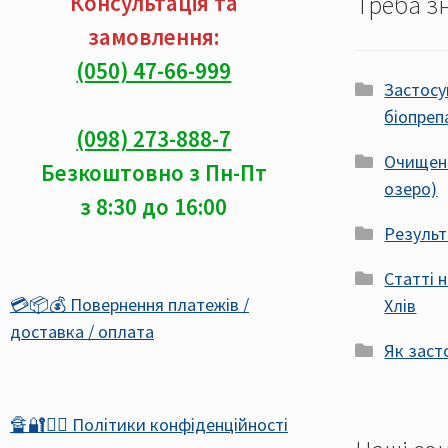
Консультація та
Треба з
замовлення:
(050) 47-66-999
Застосу
біопреп
(098) 273-888-7
Очищенн
Безкоштовно з Пн-Пт
озеро)
з 8:30 до 16:00
Результ
Статті 
💳📦💰 Повернення платежів /
Хлів
доставка / оплата
Як заст
🔏🔐🕵️‍♂️ Політики конфіденційності