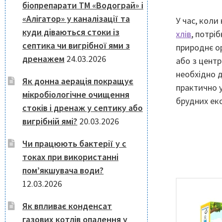
біопрепарати ТМ «Водограй» і
«Алігатор» у каналізації та
У час, коли
куди діваються стоки із
хлів
, потрі
септика чи вигрібної ями з
природнє о
дренажем
24.03.2026
або з центр
необхідно д
Як донна аерація покращує
практично у
мікробіологічне очищення
брудних екс
стоків і дренаж у септику або
вигрібній ямі?
20.03.2026
Чи працюють бактерії у с
токах при використанні
пом’якшувача води?
12.03.2026
Як впливає конденсат
газових котлів опалення у