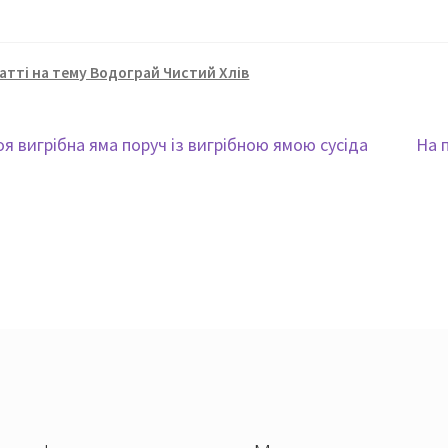
Параметри
в
можна
П
вибрати
атті на тему Водограй Чистий Хлів
м
на
в
сторінці
н
ні
Нас
я вигрібна яма поруч із вигрібною ямою сусіда
На 
товару
с
зап
ація
т
ів