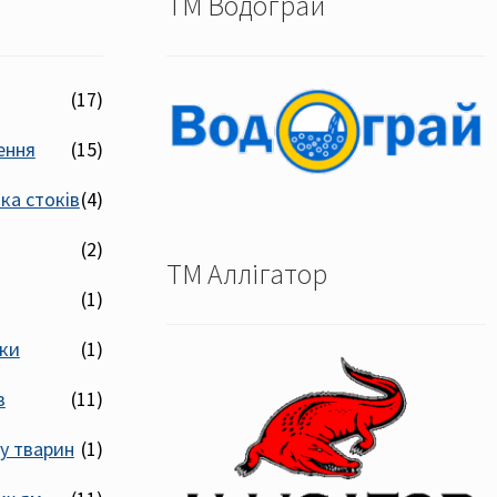
ТМ Водограй
(17)
ення
(15)
ка стоків
(4)
(2)
ТМ Аллігатор
(1)
лки
(1)
в
(11)
у тварин
(1)