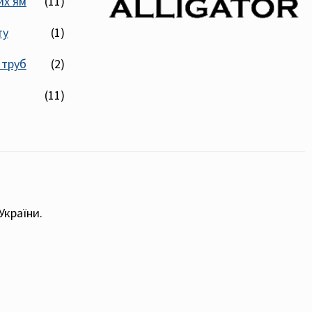
их ям
(11)
ту
(1)
 труб
(2)
(11)
України.