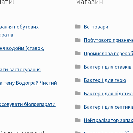
нати!
Магазин
вання побутових
Всі товари
аратів
Побутового признач
я водойм (ставок,
Промислова перероб
Бактерії для ставків
ати застосування
Бактерії для гною
на тему Водограй Чистий
Бактерії для підсти
осовувати біопрепарати
Бактерії для септикі
Нейтралізатор запах