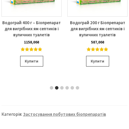
Водограй 400 г – Біопрепарат
Водограй 200 г Біопрепарат
для вигрібних ям септиків і
для вигрібних ям септиків і
вуличних туалетів
вуличних туалетів
1158,00
₴
587,00
₴
5.00
out of
5.00
out of
5
5
Купити
Купити
Категорія:
Застосування побутових біопрепаратів