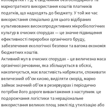
марнотратного використання коштів платників
податків, що надходять до бюджету. У той же час
використання спеціально для цього відібраних
культивованих високопродуктивних мікробіологічних
культур в очисних спорудах — це значне підвищення
ефективності переробки органічного бруду,
забезпечення екологічної безпеки та вагома економія
бюджетних коштів.
Активний мул в очисних спорудах – це величезна маса
органічної речовини, яка збільшується в обсязі,
накопичується, має властивість набрякати, споживати
величезний об’єм кисню, виділяти сморід, марно
займає значний об’єм в резервуарах і періодично
потрібне його дороге вивантаження з наступним. це
подорожчання логістики та нераціональне
використання великих площ землі під утилізацію або