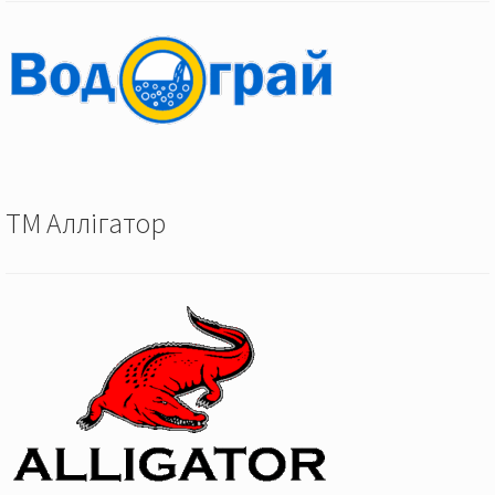
ТМ Аллігатор