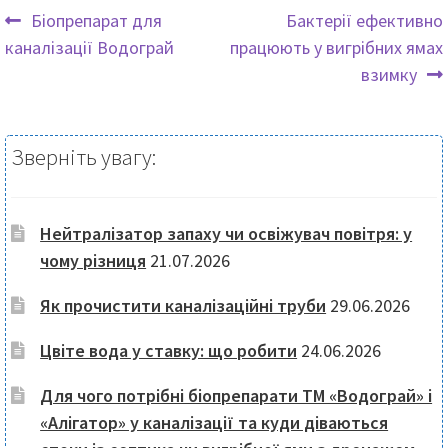
Попередні
Наступні
Біопрепарат для
Бактерії ефективно
записи:
записи:
каналізації Водограй
працюють у вигрібних ямах
Навігація
взимку
записів
Зверніть увагу:
Нейтралізатор запаху чи освіжувач повітря: у
чому різниця
21.07.2026
Як прочистити каналізаційні труби
29.06.2026
Цвіте вода у ставку: що робити
24.06.2026
Для чого потрібні біопрепарати ТМ «Водограй» і
«Алігатор» у каналізації та куди діваються