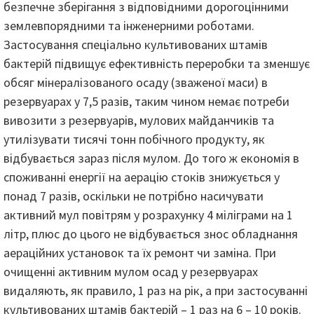
безпечне зберігання з відповідними дорогоцінними
землевпорядними та інженерними роботами.
Застосування спеціально культивованих штамів
бактерій підвищує ефективність переробки та зменшує
обсяг мінералізованого осаду (зваженої маси) в
резервуарах у 7,5 разів, таким чином немає потреби
вивозити з резервуарів, мулових майданчиків та
утилізувати тисячі тонн побічного продукту, як
відбувається зараз після мулом. До того ж економія в
споживанні енергії на аерацію стоків знижується у
понад 7 разів, оскільки не потрібно насичувати
активний мул повітрям у розрахунку 4 міліграми на 1
літр, плюс до цього не відбувається знос обладнання
аераційних установок та їх ремонт чи заміна. При
очищенні активним мулом осад у резервуарах
видаляють, як правило, 1 раз на рік, а при застосуванні
культивованих штамів бактерій – 1 раз на 6 – 10 років.