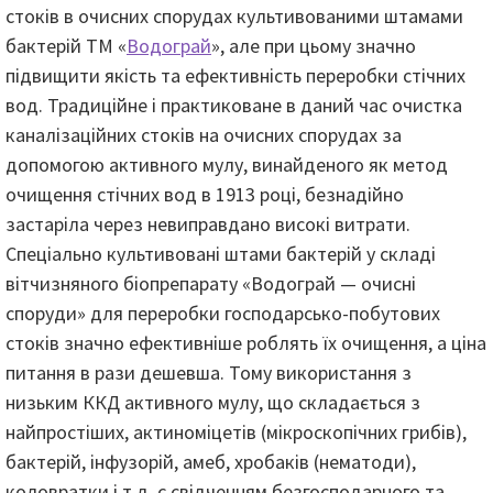
стоків в очисних спорудах культивованими штамами
бактерій ТМ «
Водограй
», але при цьому значно
підвищити якість та ефективність переробки стічних
вод. Традиційне і практиковане в даний час очистка
каналізаційних стоків на очисних спорудах за
допомогою активного мулу, винайденого як метод
очищення стічних вод в 1913 році, безнадійно
застаріла через невиправдано високі витрати.
Спеціально культивовані штами бактерій у складі
вітчизняного біопрепарату «Водограй — очисні
споруди» для переробки господарсько-побутових
стоків значно ефективніше роблять їх очищення, а ціна
питання в рази дешевша. Тому використання з
низьким ККД активного мулу, що складається з
найпростіших, актиноміцетів (мікроскопічних грибів),
бактерій, інфузорій, амеб, хробаків (нематоди),
коловратки і т.д. є свідченням безгосподарного та