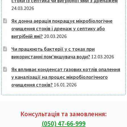
стоки із септика чи вигрібної ями з дренажем
24.03.2026
Як донна аерація покращує мікробіологічне
очищення стоків і дренаж у септику або
вигрібній ямі?
20.03.2026
Чи працюють бактерії у с токах при
використанні пом’якшувача води?
12.03.2026
Як впливає конденсат газових котлів опалення
у каналізації на процес мікробіологічного
очищення стоків?
16.01.2026
Консультація та замовлення:
(050) 47-66-999