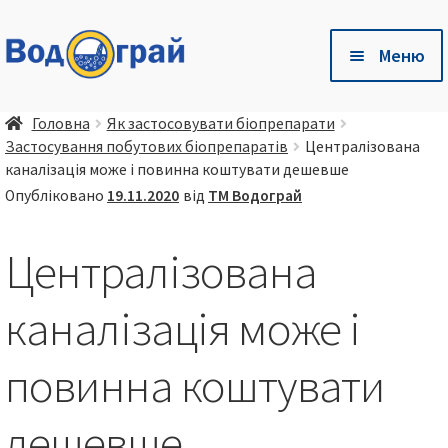
Перейти
Перейти
Меню
до
до
навігації
контенту
Розг
🛒 Магазин
Головна
Як застосовувати біопрепарати
вкла
Застосування побутових біопрепаратів
Централізована
мен
Розг
🐷 Глибока підстилка Чистий Хлів
каналізація може і повинна коштувати дешевше
вкла
Опубліковано
19.11.2020
від
ТМ Водограй
мен
Розг
Є питання❓ – Готові відповіді тут❗
вкла
Централізована
мен
Розг
🤝 Співпраця
вкла
каналізація може і
мен
📦 💳 Доставка та оплата
повинна коштувати
🏢 Про компанію
дешевше