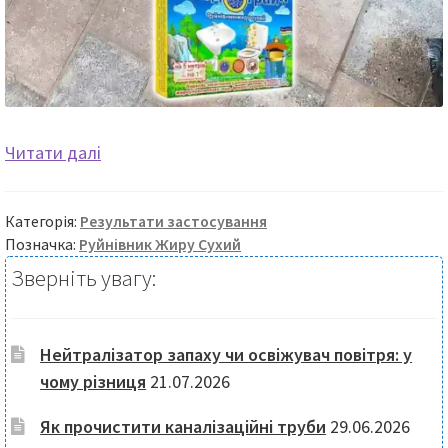
Висновок
Читати далі
про
випробування
Категорія:
Результати застосування
препаратів
Позначка:
Руйнівник Жиру Сухий
для
Зверніть увагу:
руйнування
жиру
в
Нейтралізатор запаху чи освіжувач повітря: у
каналізаційних
чому різниця
21.07.2026
мережах
супермаркетів
Як прочистити каналізаційні труби
29.06.2026