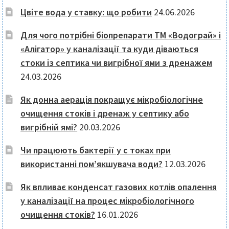
Цвіте вода у ставку: що робити
24.06.2026
Для чого потрібні біопрепарати ТМ «Водограй» і
«Алігатор» у каналізації та куди діваються
стоки із септика чи вигрібної ями з дренажем
24.03.2026
Як донна аерація покращує мікробіологічне
очищення стоків і дренаж у септику або
вигрібній ямі?
20.03.2026
Чи працюють бактерії у с токах при
використанні пом’якшувача води?
12.03.2026
Як впливає конденсат газових котлів опалення
у каналізації на процес мікробіологічного
очищення стоків?
16.01.2026