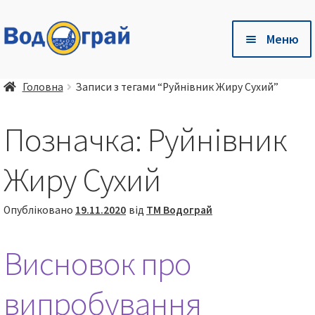
Перейти
Перейти
Меню
до
до
навігації
контенту
Розг
🛒 Магазин
Головна
Записи з тегами “Руйнівник Жиру Сухий”
вкла
мен
Розг
🐷 Глибока підстилка Чистий Хлів
Позначка:
Руйнівник
вкла
мен
Розг
Є питання❓ – Готові відповіді тут❗
Жиру Сухий
вкла
мен
Розг
🤝 Співпраця
Опубліковано
19.11.2020
від
ТМ Водограй
вкла
мен
📦 💳 Доставка та оплата
Висновок про
🏢 Про компанію
випробування