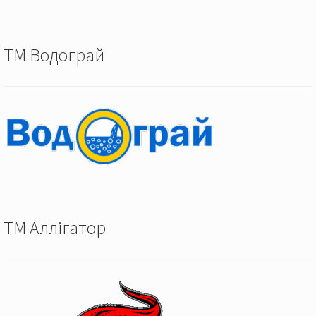
ТМ Водограй
ТМ Аллігатор