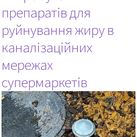
препаратів для
руйнування жиру в
каналізаційних
мережах
супермаркетів