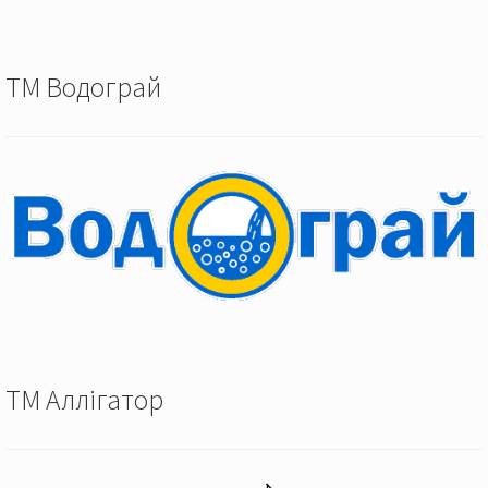
ТМ Водограй
ТМ Аллігатор