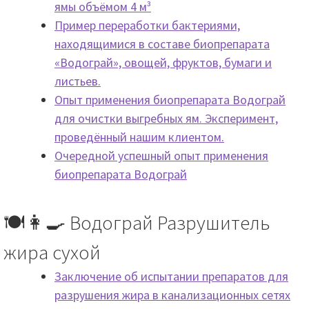
ямы объёмом 4 м³
Пример переработки бактериями,
находящимися в составе биопрепарата
«Водограй», овощей, фруктов, бумаги и
листьев.
Опыт применения биопрепарата Водограй
для очистки выгребных ям. Эксперимент,
проведённый нашим клиентом.
Очередной успешный опыт применения
биопрепарата Водограй
🍽️👩‍🍳 Водограй Разрушитель
жира сухой
Заключение об испытании препаратов для
разрушения жира в канализационных сетях