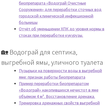
биопрепарата «Водограй Очистные
Сооружения» для переработки сточных вод
городской клинической инфекционной
больницы
Отчёт об уменьшении ХПК до уровня нормы в
стоках при переработке кукурузы.
🏡 Водограй для септика,
выгребной ямы, уличного туалета
Пузырьки на поверхности воды в выгребной
яме: признак работы биопрепарата
Пример переработки биопрепаратом
«Водограй» накопившихся нечистот в яме
объёмом 4 м³. Восстановление дренажа.
Тренировка дренажных свойств выгребной