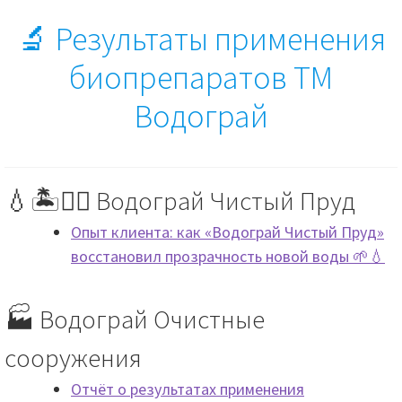
💬 Вопрос / ответ
🔬 Результаты применения
биопрепаратов ТМ
Разв
🤝 Сотрудничество
влож
Водограй
мен
📦 💳 Доставка и оплата
💧🏝️🏊‍♂️ Водограй Чистый Пруд
Опыт клиента: как «Водограй Чистый Пруд»
восстановил прозрачность новой воды 🌱💧
🏭 Водограй Очистные
сооружения
Отчёт о результатах применения