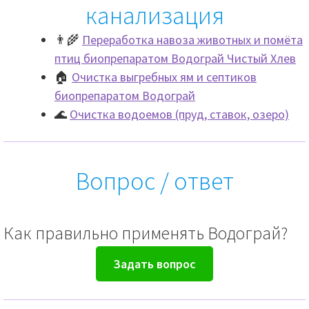
канализация
Разв
🔬 Результаты применения
👨‍🌾
Переработка навоза животных и помёта
влож
птиц биопрепаратом Водограй Чистый Хлев
мен
💧🏝️🏊‍♂️ Водограй Чистый Пруд
🏠
Очистка выгребных ям и септиков
биопрепаратом Водограй
🏡 Водограй для септика, выгребной ямы,
🌊
Очистка водоемов (пруд, ставок, озеро)
уличного туалета
🏭 Очистные сооружения
Вопрос / ответ
🍽️👩‍🍳 Водограй Разрушитель жира сухой
Как правильно применять Водограй?
🐷 Водограй Чистый Хлев
Задать вопрос
🖋 Водограй в поэзии