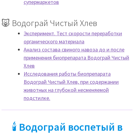
супермаркетов
🐷 Водограй Чистый Хлев
Эксперимент. Тест скорости переработки
органического материала
Анализ состава свиного навоза до и после
применения биопрепарата Водограй Чистый
Хлев
Исследования работы биопрепарата
Водограй Чистый Хлев, при содержании
животных на глубокой несменяемой
подстилке.
🕯
Водограй воспетый в