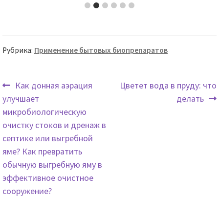
Рубрика:
Применение бытовых биопрепаратов
Предыдущая
Следующая
Как донная аэрация
Цветет вода в пруду: что
запись:
запись:
улучшает
делать
Навигация
микробиологическую
по
очистку стоков и дренаж в
септике или выгребной
записям
яме? Как превратить
обычную выгребную яму в
эффективное очистное
сооружение?