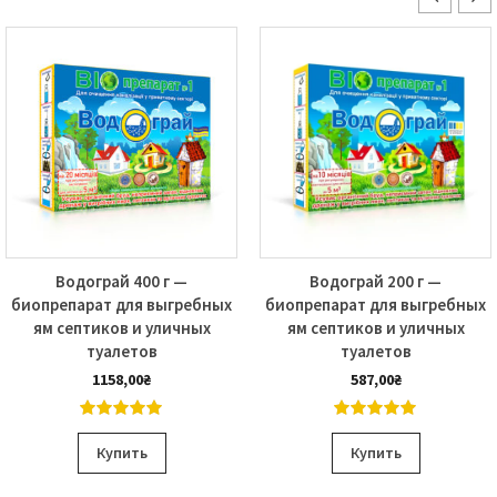
Водограй 400 г —
Водограй 200 г —
биопрепарат для выгребных
биопрепарат для выгребных
ям септиков и уличных
ям септиков и уличных
туалетов
туалетов
1158,00
₴
587,00
₴
5.00
out of
5.00
out of
5
5
Купить
Купить