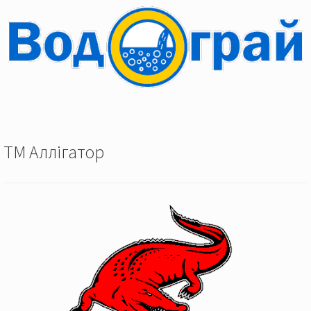
ТМ Аллігатор