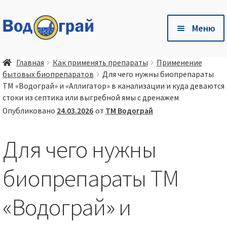
Перейти
Перейти
Меню
к
к
навигации
содержимому
Разв
🛒 Магазин
Главная
Как применять препараты
Применение
влож
бытовых биопрепаратов
Для чего нужны биопрепараты
мен
Разв
🐷 Глубокая одстилка Чистый Хлев
ТМ «Водограй» и «Аллигатор» в канализации и куда деваются
влож
стоки из септика или выгребной ямы с дренажем
мен
Опубликовано
24.03.2026
от
ТМ Водограй
Разв
Есть вопросы❓ — Готовые ответы здесь❗
влож
Для чего нужны
мен
Разв
🤝 Сотрудничество
влож
биопрепараты ТМ
мен
📦 💳 Доставка и оплата
«Водограй» и