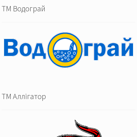
ТМ Водограй
ТМ Аллігатор