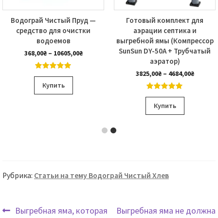
Водограй Чистый Пруд —
Готовый комплект для
средство для очистки
аэрации септика и
водоемов
выгребной ямы (Компрессор
SunSun DY-50А + Трубчатый
Диапазон
368,00
₴
–
10605,00
₴
аэратор)
цен:
368,00₴
н
Диапаз
3825,00
₴
–
4684,00
₴
4.99
out of
Этот
–
цен:
5
Купить
10605,00₴
товар
3825,00
5.00
out of
Этот
–
имеет
5
Купить
4684,00
товар
несколько
имеет
вариаций.
о
несколь
Опции
вариаци
можно
Опции
выбрать
Рубрика:
Статьи на тему Водограй Чистый Хлев
можно
на
выбрать
странице
на
Предыдущая
Следующая
товара.
Выгребная яма, которая
Выгребная яма не должна
страниц