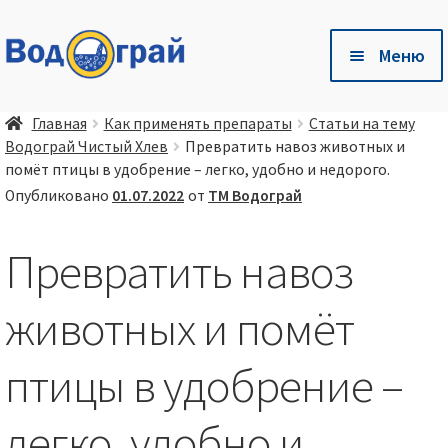
Перейти
Перейти
Меню
к
к
навигации
содержимому
Разв
🛒 Магазин
Главная
Как применять препараты
Статьи на тему
влож
Водограй Чистый Хлев
Превратить навоз животных и
мен
Разв
🐷 Глубокая одстилка Чистый Хлев
помёт птицы в удобрение – легко, удобно и недорого.
влож
Опубликовано
01.07.2022
от
ТМ Водограй
мен
Разв
Есть вопросы❓ — Готовые ответы здесь❗
влож
Превратить навоз
мен
Разв
🤝 Сотрудничество
влож
животных и помёт
мен
📦 💳 Доставка и оплата
птицы в удобрение –
легко, удобно и