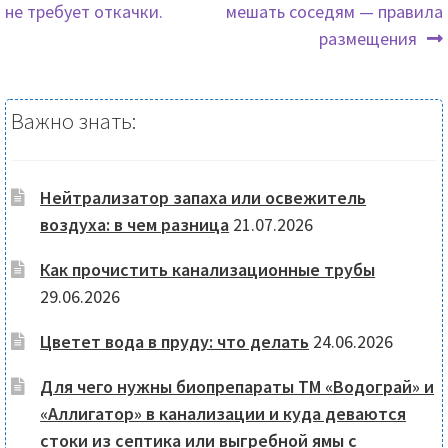
запись:
запись:
не требует откачки.
мешать соседям — правила
Навигация
товара.
размещения
по
записям
Важно знать:
Нейтрализатор запаха или освежитель
воздуха: в чем разница
21.07.2026
Как прочистить канализационные трубы
29.06.2026
Цветет вода в пруду: что делать
24.06.2026
Для чего нужны биопрепараты ТМ «Водограй» и
«Аллигатор» в канализации и куда деваются
стоки из септика или выгребной ямы с