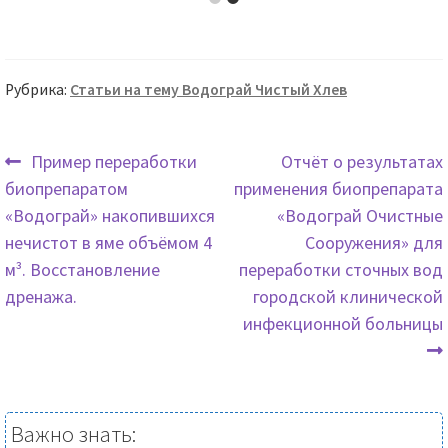
несколько
Опции
вариаций.
можно
Опции
выбрать
Рубрика:
Статьи на тему Водограй Чистый Хлев
можно
на
выбрать
страниц
на
Предыдущая
Следующая
товара.
Пример переработки
Отчёт о результатах
странице
запись:
запись:
биопрепаратом
применения биопрепарата
Навигация
товара.
«Водограй» накопившихся
«Водограй Очистные
по
нечистот в яме объёмом 4
Сооружения» для
м³. Восстановление
переработки сточных вод
записям
дренажа.
городской клинической
инфекционной больницы
Важно знать: