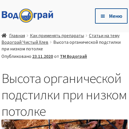
Перейти
Перейти
Меню
к
к
навигации
содержимому
Разв
🛒 Магазин
Главная
Как применять препараты
Статьи на тему
влож
Водограй Чистый Хлев
Высота органической подстилки
мен
Разв
🐷 Глубокая одстилка Чистый Хлев
при низком потолке
влож
Опубликовано
23.11.2020
от
ТМ Водограй
мен
Разв
Есть вопросы❓ — Готовые ответы здесь❗
влож
Высота органической
мен
Разв
🤝 Сотрудничество
влож
подстилки при низком
мен
📦 💳 Доставка и оплата
потолке