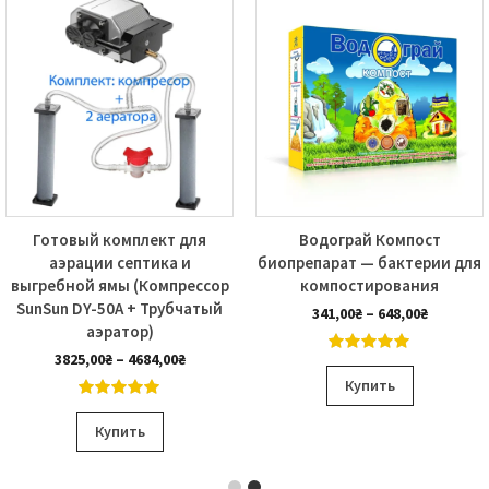
Готовый комплект для
Водограй Компост
аэрации септика и
биопрепарат — бактерии для
выгребной ямы (Компрессор
компостирования
SunSun DY-50А + Трубчатый
Диапаз
341,00
₴
–
648,00
₴
аэратор)
цен:
341,00₴
Диапазон
3825,00
₴
–
4684,00
₴
5.00
out of
Этот
–
цен:
5
Купить
648,00₴
товар
3825,00₴
5.00
out of
Этот
–
имеет
5
Купить
4684,00₴
товар
о
несколь
имеет
вариаци