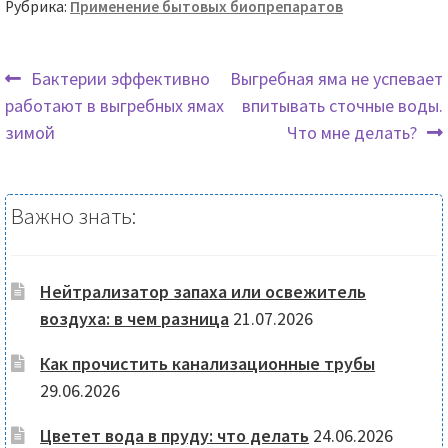
Рубрика:
Применение бытовых биопрепаратов
Предыдущая
Следующая
Бактерии эффективно
Выгребная яма не успевает
запись:
запись:
работают в выгребных ямах
впитывать сточные воды.
Навигация
зимой
Что мне делать?
по
записям
Важно знать:
Нейтрализатор запаха или освежитель
воздуха: в чем разница
21.07.2026
Как прочистить канализационные трубы
29.06.2026
Цветет вода в пруду: что делать
24.06.2026