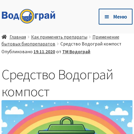
Перейти
Перейти
Меню
к
к
навигации
содержимому
Разв
🛒 Магазин
Главная
Как применять препараты
Применение
влож
бытовых биопрепаратов
Средство Водограй компост
мен
Разв
🐷 Глубокая одстилка Чистый Хлев
Опубликовано
19.11.2020
от
ТМ Водограй
влож
мен
Разв
Есть вопросы❓ — Готовые ответы здесь❗
Средство Водограй
влож
мен
Разв
🤝 Сотрудничество
компост
влож
мен
📦 💳 Доставка и оплата