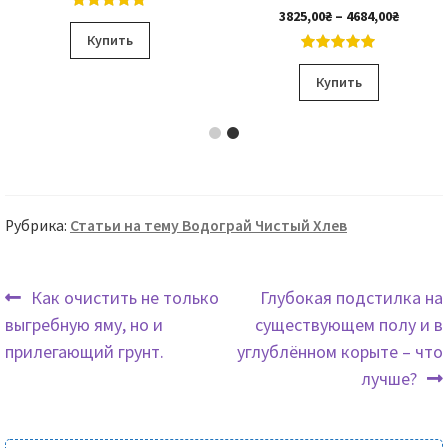
368,00₴
н
Диапаз
3825,00
₴
–
4684,00
₴
4.99
out of
Этот
–
цен:
5
Купить
10605,00₴
товар
3825,00
5.00
out of
Этот
–
имеет
5
Купить
4684,00
товар
несколько
имеет
вариаций.
о
несколь
Опции
вариаци
можно
Опции
выбрать
Рубрика:
Статьи на тему Водограй Чистый Хлев
можно
на
выбрать
странице
на
Предыдущая
Следующая
товара.
Как очистить не только
Глубокая подстилка на
страниц
запись:
запись:
выгребную яму, но и
существующем полу и в
Навигация
товара.
прилегающий грунт.
углублённом корыте – что
по
лучше?
записям