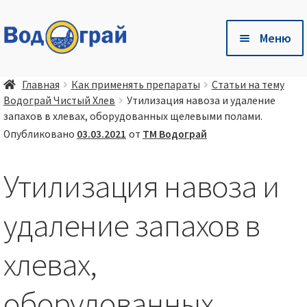
Перейти
Перейти
Меню
к
к
навигации
содержимому
Разв
🛒 Магазин
Главная
Как применять препараты
Статьи на тему
влож
Водограй Чистый Хлев
Утилизация навоза и удаление
мен
Разв
🐷 Глубокая одстилка Чистый Хлев
запахов в хлевах, оборудованных щелевыми полами.
влож
Опубликовано
03.03.2021
от
ТМ Водограй
мен
Разв
Есть вопросы❓ — Готовые ответы здесь❗
влож
Утилизация навоза и
мен
Разв
🤝 Сотрудничество
влож
удаление запахов в
мен
📦 💳 Доставка и оплата
хлевах,
оборудованных