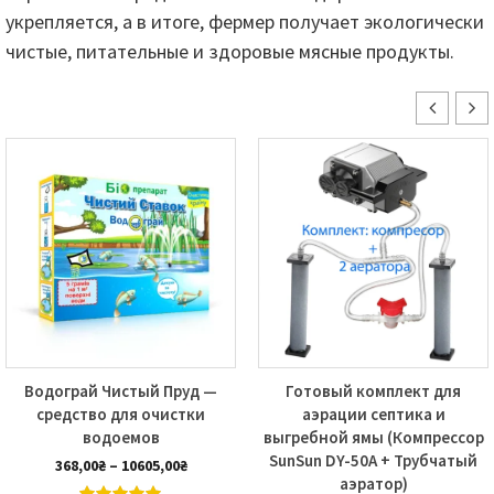
укрепляется, а в итоге, фермер получает экологически
чистые, питательные и здоровые мясные продукты.
Водограй Чистый Пруд —
Готовый комплект для
средство для очистки
аэрации септика и
водоемов
выгребной ямы (Компрессор
SunSun DY-50А + Трубчатый
Диапазон
368,00
₴
–
10605,00
₴
аэратор)
цен: