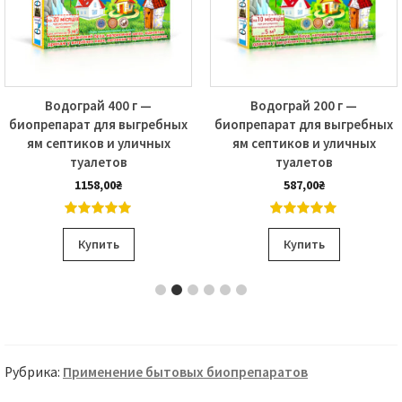
Водограй 400 г —
Водограй 200 г —
биопрепарат для выгребных
биопрепарат для выгребных
ям септиков и уличных
ям септиков и уличных
туалетов
туалетов
1158,00
₴
587,00
₴
5.00
out of
5.00
out of
5
5
Купить
Купить
Рубрика:
Применение бытовых биопрепаратов