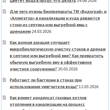
Цветет вода в пруду: что делать
24.06.2026
Для чего нужны биопрепараты ТМ «Водограй» и
«Аллигатор» в канализации и куда деваются
стоки из септика или выгребной ямы с
дренажем
24.03.2026
Как донная аэрация улучшает
микробиологическую очистку стоков и дренаж
в септике или выгребной яме? Как превратить
обычную выгребную яму в эффективное
очистное сооружение?
20.03.2026
Работают ли бактерии в стоках при
использовании умягчителя воды?
12.03.2026
Как влияет конденсат газовых котлов
отопления в канализации на процесс