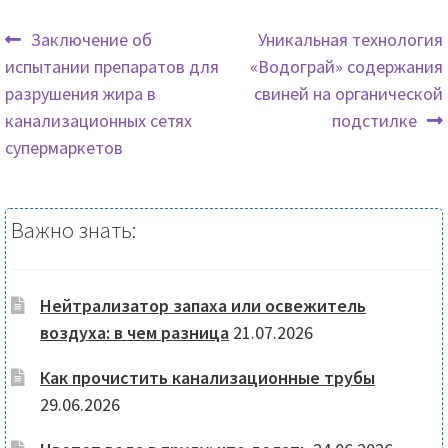
Предыдущая
Следующая
Заключение об
Уникальная технология
запись:
запись:
испытании препаратов для
«Водограй» содержания
Навигация
разрушения жира в
свиней на органической
по
канализационных сетях
подстилке
супермаркетов
записям
Важно знать:
Нейтрализатор запаха или освежитель
воздуха: в чем разница
21.07.2026
Как прочистить канализационные трубы
29.06.2026